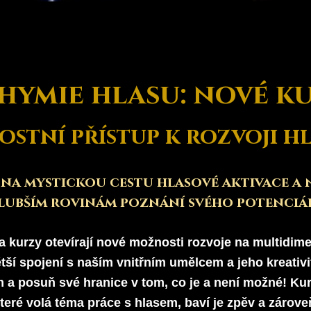
ýcvik
E-shop a meditace
Události a ku
hymie hlasu: nové k
ostní přístup k rozvoji h
e na mystickou cestu hlasové aktivace a n
lubším rovinám poznání svého potenciál
 kurzy otevírají nové možnosti rozvoje na multidime
tší spojení s naším vnitřním umělcem a jeho kreativi
 a posuň své hranice v tom, co je a není možné! Kur
teré volá téma práce s hlasem, baví je zpěv a zárove