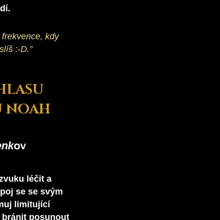
dí.
 frekvence, kdy
líš :-D.”
HLASU
U NOAH
ov
enk
zvuku léčit
a
opoj se se svým
uj limitující
y bránit posunout