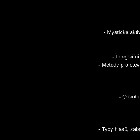
- Mystická akti
- Integračn
- Metody pro otev
- Quantu
- Typy hlasů, zab