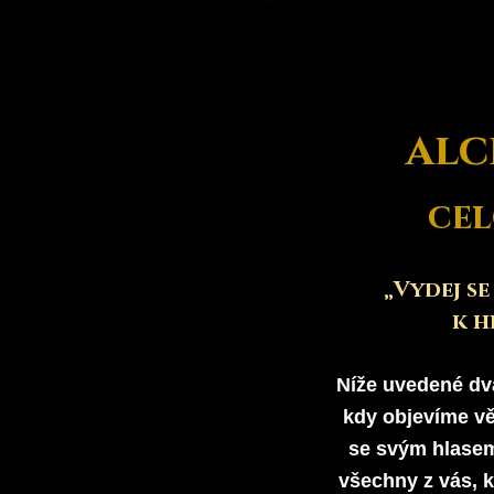
Úvod
Holistický v
alc
cel
„Vydej s
k h
Níže uvedené dva
kdy objevíme vě
se svým hlasem
všechny z vás, k