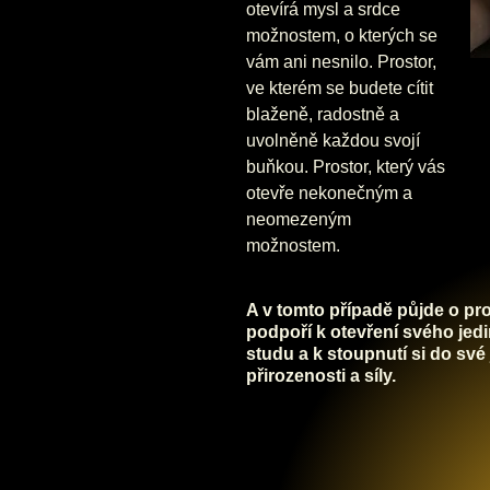
otevírá mysl a srdce
možnostem, o kterých se
vám ani nesnilo. Prostor,
ve kterém se budete cítit
blaženě, radostně a
uvolněně každou svojí
buňkou. Prostor, který vás
otevře nekonečným a
neomezeným
možnostem.
A v tomto případě půjde o pr
podpoří k otevření svého jed
studu a k stoupnutí si do své
přirozenosti a síly.