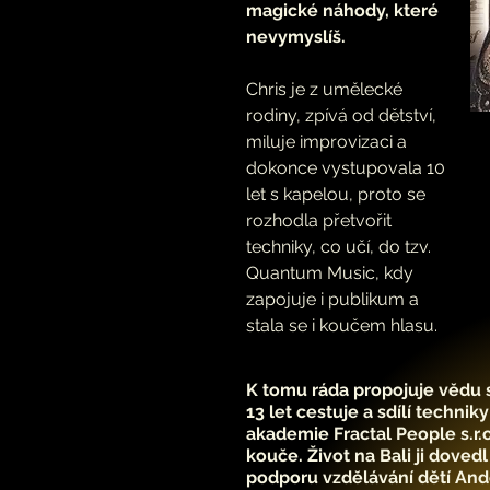
magické náhody, které
nevymyslíš.
Chris je z umělecké
rodiny, zpívá od dětství,
miluje improvizaci a
dokonce vystupovala 10
let s kapelou, proto se
rozhodla přetvořit
techniky, co učí, do tzv.
Quantum Music, kdy
zapojuje i publikum a
stala se i koučem hlasu.
K tomu ráda propojuje vědu 
13 let cestuje a sdílí techni
akademie Fractal People s.r.o.
kouče. Život na Bali ji doved
podporu vzdělávání dětí Andě