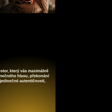
ostor, který vás maximálně
inečného hlasu, překonání
 jedinečné autentičnosti,