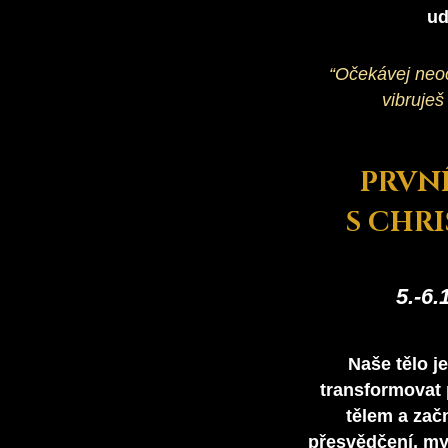
ud
“Očekávej neoč
vibruješ
PRVN
S CHR
5.-6.
Naše tělo j
transformovat 
tělem a začn
přesvědčení, my