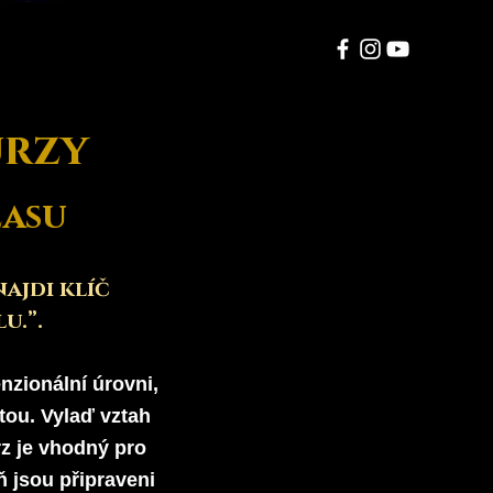
rzy
O nás
More
urzy
lasu
ajdi klíč
u.”.
nzionální úrovni,
tou. Vylaď vztah
z je vhodný pro
ň jsou připraveni