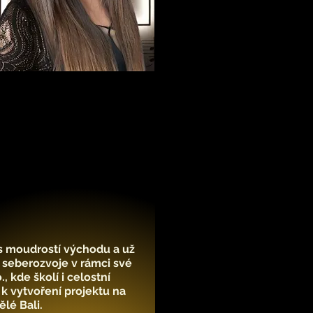
s moudrostí východu a už
ky seberozvoje v rámci své
, kde školí i celostní
l k vytvoření projektu na
lé Bali.