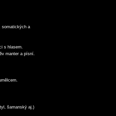
h, somatických a
ci s hlasem.
ěv manter a písní.
 umělcem.
tyl, šamanský aj.)