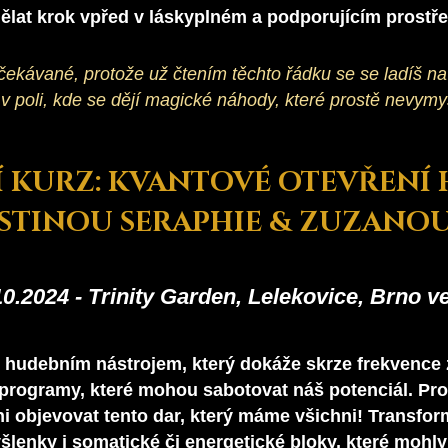
ělat krok vpřed v láskyplném a podporujícím prostře
ekávané, protože už čtením těchto řádku se se ladíš na
 v poli, kde se dějí magické náhody, které prostě nevymys
Í KURZ: KVANTOVÉ OTEVŘENÍ 
ISTINOU SERAPHIE & ZUZANO
10.2024 - Trinity Garden, Lelekovice, Brno v
e hudebním nástrojem, který dokáže skrze frekvence 
programy, které mohou sabotovat náš potenciál. Pr
i objevovat tento dar, který máme všichni! Transform
šlenky i s
omatické či energetické bloky, které mohl